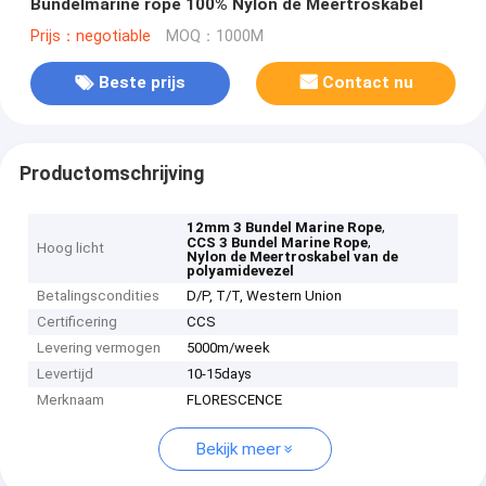
Bundelmarine rope 100% Nylon de Meertroskabel
Prijs：negotiable
MOQ：1000M
Beste prijs
Contact nu
Productomschrijving
,
12mm 3 Bundel Marine Rope
,
CCS 3 Bundel Marine Rope
Hoog licht
Nylon de Meertroskabel van de
polyamidevezel
Betalingscondities
D/P, T/T, Western Union
Certificering
CCS
Levering vermogen
5000m/week
Levertijd
10-15days
Merknaam
FLORESCENCE
Bekijk meer