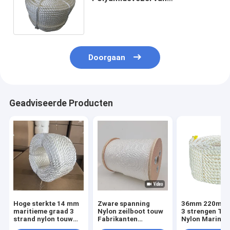
Bundelmarine rope 100% Nylon
de Meertroskabel
Doorgaan
Geadviseerde Producten
Hoge sterkte 14 mm
Zware spanning
36mm 220m Elk
maritieme graad 3
Nylon zeilboot touw
3 strengen Twi
strand nylon touw
Fabrikanten
Nylon Marine 
voor boot en dok
Geflechte 10mm
Witte kleur Me