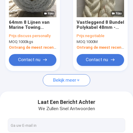
Over ons
Fabriekstocht
64mm 8 Lijnen van
Vastleggend 8 Bundel
Marine Towing
Polykabel 48mm -
Kwaliteitscontrole
Polypropylene
96mm Verrotting
Prijs:
discuss personally
Prijs:
negotiable
Floating Mooring van
Bestand voor
MOQ:
1000kgs
MOQ:
1000M
de Bundelpp Kabel
Schepen
NEEM CONTACT MET ONS OP
Ontvang de meest recente Prijs
Ontvang de meest recente Prijs
nieuws
Contact nu
Contact nu
Alle Gevallen
Bekijk meer
Polyester combinatie touw
Laat Een Bericht Achter
We Zullen Snel Antwoorden
De Kabel van de speelplaatscombinatie
Combinatie staalkabel