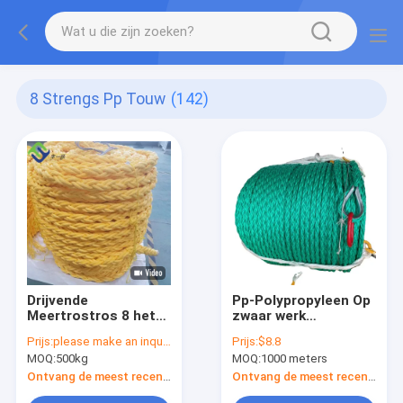
8 Strengs Pp Touw
(142)
Drijvende
Pp-Polypropyleen Op
Meertrostros 8 het
zwaar werk
Verklaarde
berekende Marine
Prijs:
please make an inquiry
Prijs:
$8.8
Polypropyleen CCS
Rope Combination
MOQ:
500kg
MOQ:
1000 meters
van de Bundelpp
48mm Bundel 8
Kabel
Ontvang de meest recente Prijs
Ontvang de meest recente Prijs