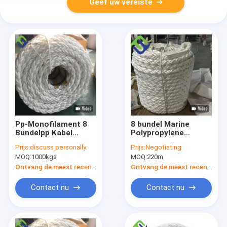
Geef uw vereiste
Pp-Monofilament 8
8 bundel Marine
Bundelpp Kabel
Polypropylene
Anticorrosieve 25mm
Braided Cord
Prijs:
discuss personally
Prijs:
Negotiating
- 160mm voor Marine
64mmx220m pp die
MOQ:
1000kgs
MOQ:
220m
Kabel voor Boten
drijven
Ontvang de meest recente Prijs
Ontvang de meest recente Prijs
Contact nu
Contact nu