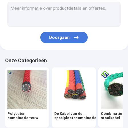
12 streng UHMWPE touw
8 strengs pp touw
nylon meertouw
Doorgaan
8-strengs polyester touw
3 streng nylon touw
Onze Categorieën
Speeltuin Netschommel
speeltuin hangmat schommel
De brug van de speelplaatskabel
De Schakelaar van de speelplaatskabel
Polyester
De Kabel van de
Combinatie
Speelplaats Netto Beklimmen
combinatie touw
speelplaatscombinatie
staalkabel