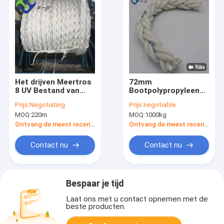
Het drijven Meertros
72mm
8 UV Bestand van
Bootpolypropyleen
Marine Vessel Towing
Tow Rope 8 Bundel
Prijs:
Negotiating
Prijs:
negotiable
van de Bundelpp
voor Marine
MOQ:
220m
MOQ:
1000kg
Kabel
Equipment
Ontvang de meest recente Prijs
Ontvang de meest recente Prijs
Contact nu
Contact nu
Bespaar je tijd
Laat ons met u contact opnemen met de
beste producten.