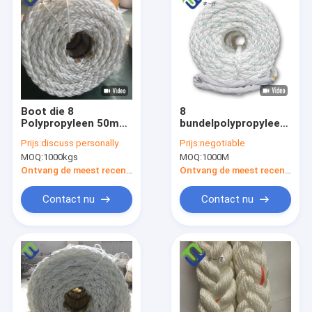
Boot die 8
8
Polypropyleen 50mm
bundelpolypropyleen
van de Bundelpp
pp die Kabeldiameter
Prijs:
discuss personally
Prijs:
negotiable
Kabel voor
64mm vastleggen
MOQ:
1000kgs
MOQ:
1000M
Visindustrie
Wit Slijtagebewijs
vastleggen
Ontvang de meest recente Prijs
Ontvang de meest recente Prijs
Contact nu
Contact nu
Thuis
Producten
Video's