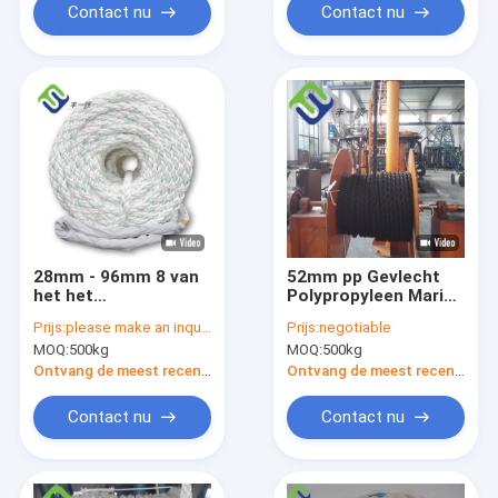
Contact nu
Contact nu
28mm - 96mm 8 van
52mm pp Gevlecht
het het
Polypropyleen Marine
Schippolypropyleen
Rope Mooring 8
Prijs:
please make an inquiry
Prijs:
negotiable
van de Bundelpp
Bundel
MOQ:
500kg
MOQ:
500kg
Kabel de
Meertroslijnen
Ontvang de meest recente Prijs
Ontvang de meest recente Prijs
Contact nu
Contact nu