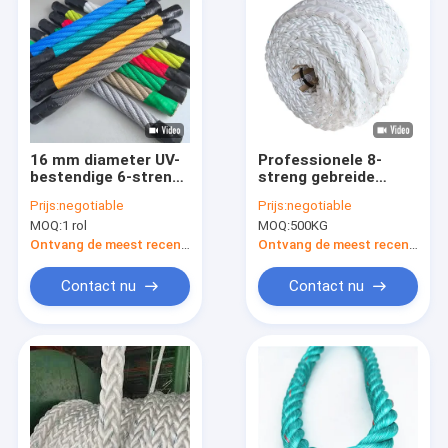
16 mm diameter UV-
Professionele 8-
bestendige 6-streng
streng gebreide
speeltuin combinatie
nylon mooring touw
Prijs:
negotiable
Prijs:
negotiable
touw met stalen
ABS gecertificeerd
MOQ:
1 rol
MOQ:
500KG
draad kern
milieuvriendelijk
maritiem touw voor
Ontvang de meest recente Prijs
Ontvang de meest recente Prijs
boten
Contact nu
Contact nu
Thuis
Producten
Video's