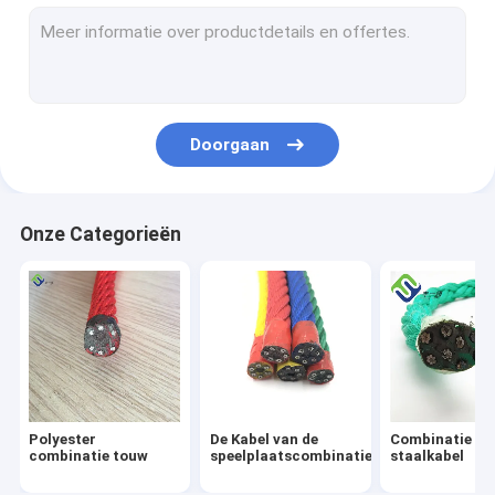
12 streng UHMWPE touw
8 strengs pp touw
nylon meertouw
Doorgaan
8-strengs polyester touw
3 streng nylon touw
Onze Categorieën
Speeltuin Netschommel
speeltuin hangmat schommel
De brug van de speelplaatskabel
De Schakelaar van de speelplaatskabel
Polyester
De Kabel van de
Combinatie
Speelplaats Netto Beklimmen
combinatie touw
speelplaatscombinatie
staalkabel