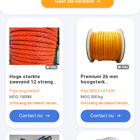
Geef uw vereiste
Hoge sterkte
Premium 26 mm
zwevend 12 streng
hoogsterk
UHMWPE zeesnoer
slijtagebestendige
Prijs:
negotiated
Prijs:
NEGOTATION
met lage verlenging
UV-bestendige 12
MOQ:
1000M
MOQ:
500 kg
streng UHMWPE
Marine Mooring Rope
Ontvang de meest recente Prijs
Ontvang de meest recente Prijs
Contact nu
Contact nu