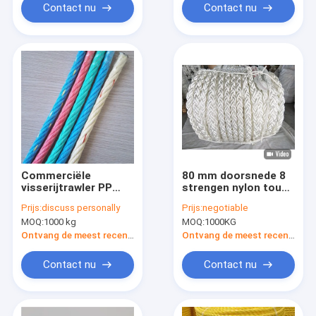
Contact nu
Contact nu
Commerciële
80 mm doorsnede 8
visserijtrawler PP
strengen nylon touw
combinatie touw 6
met hoge energie-
Prijs:
discuss personally
Prijs:
negotiable
strengen 16 mm met
absorptie en
MOQ:
1000 kg
MOQ:
1000KG
gegalvaniseerde
waterdicht voor
stalen kern voor
maritieme mooring
Ontvang de meest recente Prijs
Ontvang de meest recente Prijs
visnetten
Contact nu
Contact nu