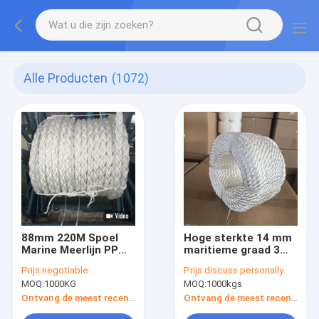
Alle Producten
(1072)
88mm 220M Spoel
Hoge sterkte 14 mm
Marine Meerlijn PP
maritieme graad 3
Touw 8 Strengen
strand nylon touw
Prijs:
negotiable
Prijs:
discuss personally
Polypropyleen
voor boot en dok
MOQ:
1000KG
MOQ:
1000kgs
Drijvend Touw
lijnen
Ontvang de meest recente Prijs
Ontvang de meest recente Prijs