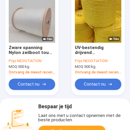
Zware spanning
UV-bestendig
Nylon zeilboot touw
drijvend
Fabrikanten
polypropyleen touw
Prijs:
NEOGTIATION
Prijs:
NEOGTIATION
Geflechte 10mm
met een lengte van
MOQ:
500 kg
MOQ:
500 kg
14mm 16mm
220 m - 3-strengs PP
Polyamide China
gespleten filmtouw
Ontvang de meest recente Prijs
Ontvang de meest recente Prijs
voor de scheepvaart
en de bouw
Contact nu
Contact nu
Bespaar je tijd
Laat ons met u contact opnemen met de
beste producten.