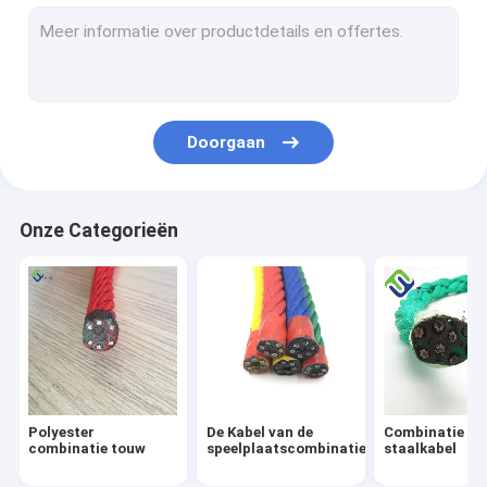
12 streng UHMWPE touw
8 strengs pp touw
nylon meertouw
Doorgaan
8-strengs polyester touw
3 streng nylon touw
Onze Categorieën
Speeltuin Netschommel
speeltuin hangmat schommel
De brug van de speelplaatskabel
De Schakelaar van de speelplaatskabel
Polyester
De Kabel van de
Combinatie
Speelplaats Netto Beklimmen
combinatie touw
speelplaatscombinatie
staalkabel