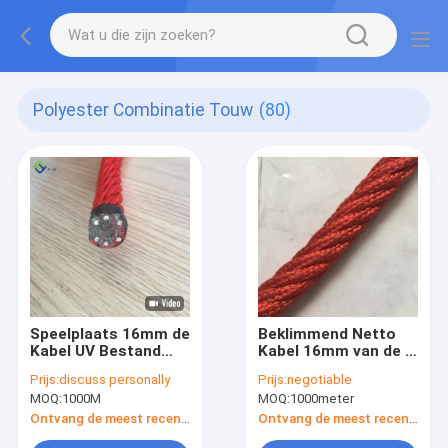
Polyester Combinatie Touw
(80)
Speelplaats 16mm de
Beklimmend Netto
Kabel UV Bestand
Kabel 16mm van de 6
van de
Bundelscombinatie
Prijs:
discuss personally
Prijs:
negotiable
Polyestercombinatie
Polyester voor
MOQ:
1000M
MOQ:
1000meter
met Staalkern
Pretpark
Ontvang de meest recente Prijs
Ontvang de meest recente Prijs