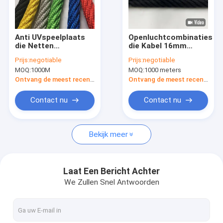
Over ons
Fabriekstocht
Anti UVspeelplaats
Openluchtcombinatiespee
die Netten
die Kabel 16mm
Kwaliteitscontrole
beklimmen 16mm
beklimmen HUISDIER
Prijs:
negotiable
Prijs:
negotiable
Kabel van de
voor Jonge geitjes
MOQ:
1000M
MOQ:
1000 meters
Polyestercombinatie
NEEM CONTACT MET ONS OP
Ontvang de meest recente Prijs
Ontvang de meest recente Prijs
nieuws
Contact nu
Contact nu
Alle Gevallen
Bekijk meer
Polyester combinatie touw
Laat Een Bericht Achter
We Zullen Snel Antwoorden
De Kabel van de speelplaatscombinatie
Combinatie staalkabel