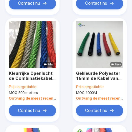
Contact nu
Contact nu
Kleurrijke Openlucht
Gekleurde Polyester
de Combinatiekabel
16mm de Kabel van
16mmx500m 6x7 FC
de
Prijs:
negotiable
Prijs:
negotiable
van de
Speelplaatscombinatie
MOQ:
500 meters
MOQ:
1000M
Speelplaatspolyester
voor Netto
Beklimmen
Ontvang de meest recente Prijs
Ontvang de meest recente Prijs
Contact nu
Contact nu