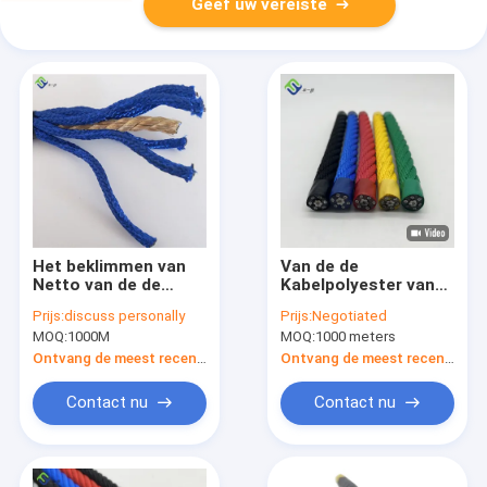
Geef uw vereiste
Het beklimmen van
Van de de
Netto van de de
Kabelpolyester van
Kabelvandaal van de
6*8 IWRC het Draad
Prijs:
discuss personally
Prijs:
Negotiated
Polyestercombinatie
Versterkte van de
MOQ:
1000M
MOQ:
1000 meters
het Bewijs UV
het Staalkern Koord
Bestand
van de de
Ontvang de meest recente Prijs
Ontvang de meest recente Prijs
Combinatiespeelplaats
Contact nu
Contact nu