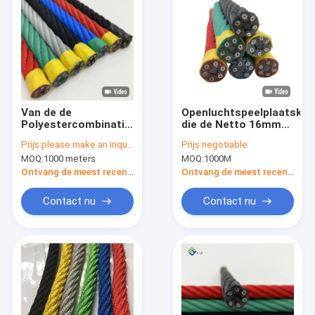
Van de de
Openluchtspeelplaatskab
Polyestercombinatie
die de Netto 16mm
van 6*8 FC
Combinatie van de
Prijs:
please make an inquiry
Prijs:
negotiable
Verdraaide Kabel
Staaldraad
MOQ:
1000 meters
MOQ:
1000M
16mm Bundel 6 met
beklimmen
Metaalkern
Ontvang de meest recente Prijs
Ontvang de meest recente Prijs
Contact nu
Contact nu
Thuis
Producten
Video's