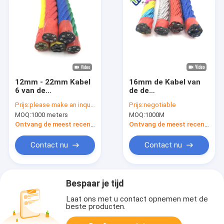
12mm - 22mm Kabel
16mm de Kabel van
6 van de
de de
Polyestercombinatie
Draadcombinatie van
Prijs:
please make an inquiry
Prijs:
negotiable
de Draadkabel van de
het 6 bundelstaal
MOQ:
1000 meters
MOQ:
1000M
Bundelcombinatie
voor het Beklimmen
van Netto
Ontvang de meest recente Prijs
Ontvang de meest recente Prijs
Speelplaats
Contact nu
Contact nu
Bespaar je tijd
Laat ons met u contact opnemen met de
beste producten.