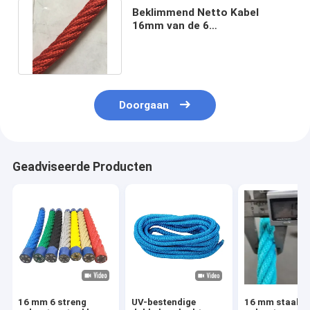
Beklimmend Netto Kabel
16mm van de 6
Bundelscombinatie Polyester
voor Pretpark
Doorgaan
Geadviseerde Producten
16 mm 6 streng
UV-bestendige
16 mm staal k