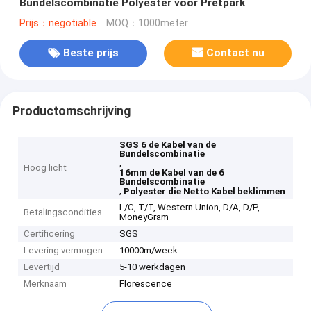
Bundelscombinatie Polyester voor Pretpark
Prijs：negotiable
MOQ：1000meter
Beste prijs
Contact nu
Productomschrijving
SGS 6 de Kabel van de
Bundelscombinatie
,
Hoog licht
16mm de Kabel van de 6
Bundelscombinatie
,
Polyester die Netto Kabel beklimmen
L/C, T/T, Western Union, D/A, D/P,
Betalingscondities
MoneyGram
Certificering
SGS
Levering vermogen
10000m/week
Levertijd
5-10 werkdagen
Merknaam
Florescence