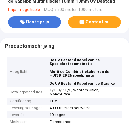
de Kabelpp Multihuisdier 16mm 18mm UV Bestand
Prijs：negotiable
MOQ：500 meter-1000 meters
Beste prijs
Contact nu
Productomschrijving
De UV Bestand Kabel van de
Speelplaatscombinatie
,
Hoog licht
Multi de Combinatiekabel van de
HUISDIERENspeelplaats
,
De UV Bestand Kabel van de Staalkern
T/T, D/P, L/C, Western Union,
Betalingscondities
MoneyGram
Certificering
TUV
Levering vermogen
40000 meters per week
Levertijd
10 dagen
Merknaam
Florescence