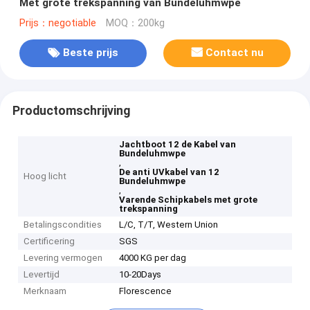
Met grote trekspanning van Bundeluhmwpe
Prijs：negotiable
MOQ：200kg
Beste prijs
Contact nu
Productomschrijving
Jachtboot 12 de Kabel van
Bundeluhmwpe
,
De anti UVkabel van 12
Hoog licht
Bundeluhmwpe
,
Varende Schipkabels met grote
trekspanning
Betalingscondities
L/C, T/T, Western Union
Certificering
SGS
Levering vermogen
4000 KG per dag
Levertijd
10-20Days
Merknaam
Florescence