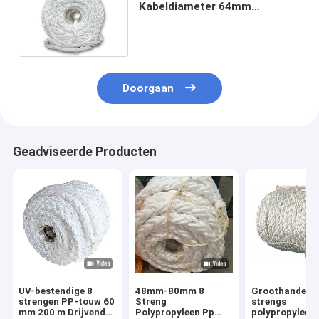
Kabeldiameter 64mm
vastleggen Wit Slijtagebewijs
Doorgaan
Geadviseerde Producten
UV-bestendige 8
48mm-80mm 8
Groothandel 8
strengen PP-touw 60
Streng
strengs
mm 200 m Drijvend
Polypropyleen Pp
polypropyleen