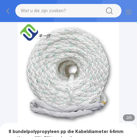
2
/
5
8 bundelpolypropyleen pp die Kabeldiameter 64mm