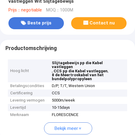
vastleggen Wit Slijtagebewijs
Prijs：negotiable
MOQ：1000M
Beste prijs
Contact nu
Productomschrijving
Slijtagebewijs pp die Kabel
vastleggen
Hoog licht
,
,
CCS pp die Kabel vastleggen
8 de Meertroskabel van het
bundelpolypropyleen
Betalingscondities
D/P, T/T, Western Union
Certificering
CCS
Levering vermogen
5000m/week
Levertijd
10-15days
Merknaam
FLORESCENCE
Bekijk meer