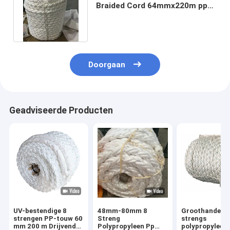
Braided Cord 64mmx220m pp
die Kabel voor Boten drijven
Doorgaan
Geadviseerde Producten
UV-bestendige 8
48mm-80mm 8
Groothandel 8
strengen PP-touw 60
Streng
strengs
mm 200 m Drijvend
Polypropyleen Pp
polypropyleen