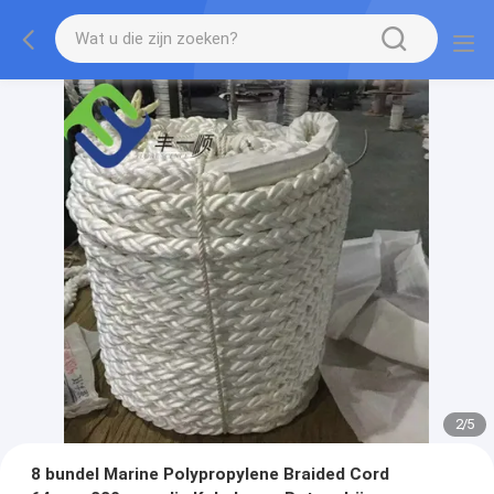
2
/
5
8 bundel Marine Polypropylene Braided Cord