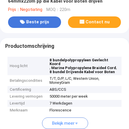
64mmx220m pp die Kabel voor Boten drijven
Prijs：Negotiating
MOQ：220m
Beste prijs
Contact nu
Productomschrijving
8 bundelpolypropyleen Gevlecht
Koord
Hoog licht
,
,
Marine Polypropylene Braided Cord
8 bundel Drijvende Kabel voor Boten
T/T, D/P, L/C, Western Union,
Betalingscondities
MoneyGram
Certificering
ABS/CCS
Levering vermogen
50000 meter per week
Levertijd
7 Werkdagen
Merknaam
Florescence
Bekijk meer