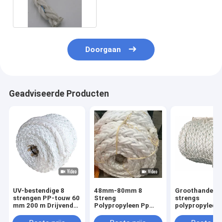
Marine Equipment
Doorgaan
Geadviseerde Producten
UV-bestendige 8
48mm-80mm 8
Groothandel 8
strengen PP-touw 60
Streng
strengs
mm 200 m Drijvend
Polypropyleen Pp
polypropyleen
polypropyleen
Zeeverbindingen Wit
gevlochten
mooringtouw voor
Kleur Met CCS-
maritieme meer