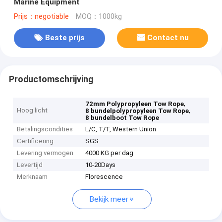
Marine Equipment
Prijs：negotiable
MOQ：1000kg
Beste prijs
Contact nu
Productomschrijving
,
72mm Polypropyleen Tow Rope
Hoog licht
,
8 bundelpolypropyleen Tow Rope
8 bundelboot Tow Rope
Betalingscondities
L/C, T/T, Western Union
Certificering
SGS
Levering vermogen
4000 KG per dag
Levertijd
10-20Days
Merknaam
Florescence
Bekijk meer