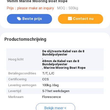
96mm Marine Mooring Boat Rope
Prijs：please make an inquiry
MOQ：500kg
Beste prijs
Contact nu
Productomschrijving
De slijtvaste Kabel van de 8
Bundelpolyester
,
Hoog licht
48mm de Kabel van de 8
Bundelpolyester
,
Marine Mooring Boat Rope
Betalingscondities
T/T, L/C
Certificering
CCS
Levering vermogen
100kg /dag
Levertijd
5-7 het werkdagen
Merknaam
Florescence
Bekijk meer