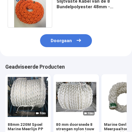
Slijtvaste Kabel van de 8
Bundelpolyester 48mm -
96mm Marine Mooring Boat
Rope
Doorgaan
Geadviseerde Producten
88mm 220M Spoel
80 mm doorsnede 8
Marine Gevloc
Marine Meerlijn PP
strengen nylon touw
Meerpaaltouw 