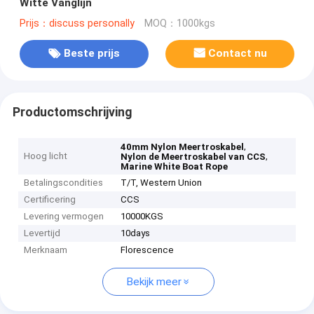
Witte Vanglijn
Prijs：discuss personally
MOQ：1000kgs
Beste prijs
Contact nu
Productomschrijving
,
40mm Nylon Meertroskabel
Hoog licht
,
Nylon de Meertroskabel van CCS
Marine White Boat Rope
Betalingscondities
T/T, Western Union
Certificering
CCS
Levering vermogen
10000KGS
Levertijd
10days
Merknaam
Florescence
Bekijk meer