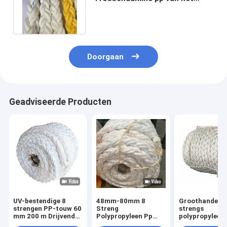
bundelspolypropyleen Kabel
voor Marine
Doorgaan
Geadviseerde Producten
UV-bestendige 8
48mm-80mm 8
Groothandel 8
strengen PP-touw 60
Streng
strengs
mm 200 m Drijvend
Polypropyleen Pp
polypropyleen
polypropyleen
Zeeverbindingen Wit
gevlochten