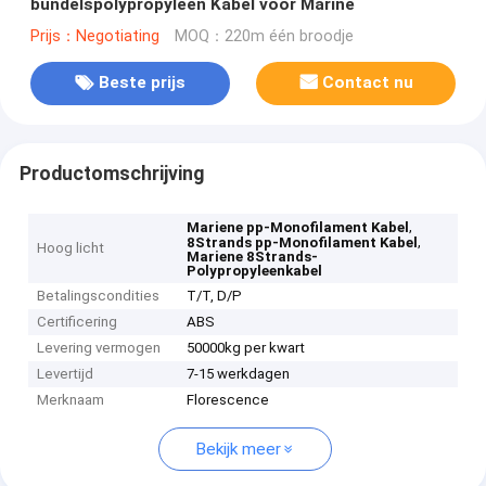
bundelspolypropyleen Kabel voor Marine
Prijs：Negotiating
MOQ：220m één broodje
Beste prijs
Contact nu
Productomschrijving
,
Mariene pp-Monofilament Kabel
,
8Strands pp-Monofilament Kabel
Hoog licht
Mariene 8Strands-
Polypropyleenkabel
Betalingscondities
T/T, D/P
Certificering
ABS
Levering vermogen
50000kg per kwart
Levertijd
7-15 werkdagen
Merknaam
Florescence
Bekijk meer