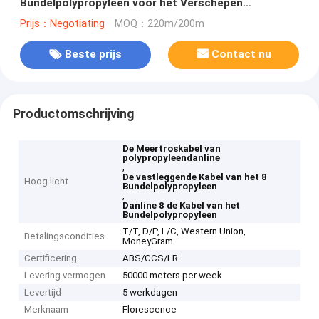
Bundelpolypropyleen voor het Verschepen
vastleggen
Prijs：Negotiating
MOQ：220m/200m
Beste prijs
Contact nu
Productomschrijving
De Meertroskabel van
polypropyleendanline
,
De vastleggende Kabel van het 8
Hoog licht
Bundelpolypropyleen
,
Danline 8 de Kabel van het
Bundelpolypropyleen
T/T, D/P, L/C, Western Union,
Betalingscondities
MoneyGram
Certificering
ABS/CCS/LR
Levering vermogen
50000 meters per week
Levertijd
5 werkdagen
Merknaam
Florescence