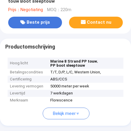
touw Boot sleeptouw
Prijs：Negotiating
MOQ：220m
Beste prijs
Contact nu
Productomschrijving
,
Marine 8 Strand PP touw
Hoog licht
PP boot sleeptouw
Betalingscondities
T/T, D/P, L/C, Western Union,
Certificering
ABS/CCS
Levering vermogen
50000 meter per week
Levertijd
7 werkdagen
Merknaam
Florescence
Bekijk meer