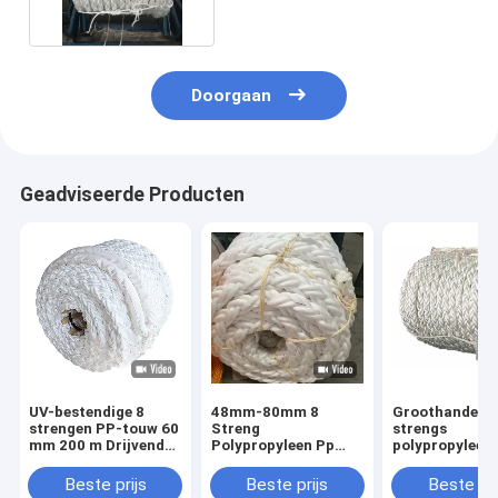
Doorgaan
Geadviseerde Producten
UV-bestendige 8
48mm-80mm 8
Groothandel 8
strengen PP-touw 60
Streng
strengs
mm 200 m Drijvend
Polypropyleen Pp
polypropyleen
polypropyleen
Zeeverbindingen Wit
gevlochten
mooringtouw voor
Kleur Met CCS-
maritieme meer
Beste prijs
Beste prijs
Beste pri
maritiem gebruik
certificaten
voor schepen 