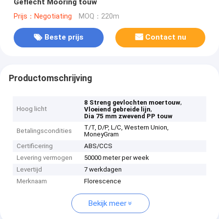
Geflecht Mooring touw
Prijs：Negotiating
MOQ：220m
Beste prijs
Contact nu
Productomschrijving
,
8 Streng gevlochten moertouw
Hoog licht
,
Vloeiend gebreide lijn
Dia 75 mm zwevend PP touw
T/T, D/P, L/C, Western Union,
Betalingscondities
MoneyGram
Certificering
ABS/CCS
Levering vermogen
50000 meter per week
Levertijd
7 werkdagen
Merknaam
Florescence
Bekijk meer