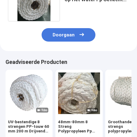
Mooring touw
Doorgaan
Geadviseerde Producten
UV-bestendige 8
48mm-80mm 8
Groothandel 8
strengen PP-touw 60
Streng
strengs
mm 200 m Drijvend
Polypropyleen Pp
polypropyleen
polypropyleen
Zeeverbindingen Wit
gevlochten