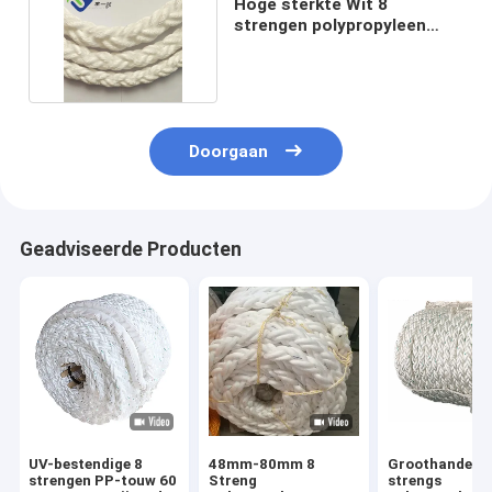
Hoge sterkte Wit 8
strengen polypropyleen
touw PP mooring touw
Doorgaan
Geadviseerde Producten
UV-bestendige 8
48mm-80mm 8
Groothandel 8
strengen PP-touw 60
Streng
strengs