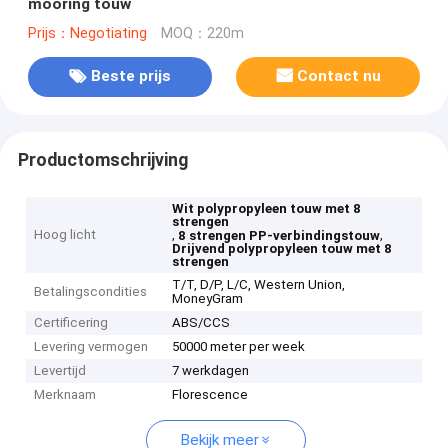
mooring touw
Prijs：Negotiating
MOQ：220m
Beste prijs
Contact nu
Productomschrijving
Wit polypropyleen touw met 8
strengen
Hoog licht
,
,
8 strengen PP-verbindingstouw
Drijvend polypropyleen touw met 8
strengen
T/T, D/P, L/C, Western Union,
Betalingscondities
MoneyGram
Certificering
ABS/CCS
Levering vermogen
50000 meter per week
Levertijd
7 werkdagen
Merknaam
Florescence
Bekijk meer