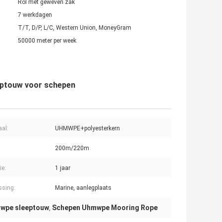
Rol met geweven zak
7 werkdagen
T/T, D/P, L/C, Western Union, MoneyGram
50000 meter per week
eptouw voor schepen
aal:
UHMWPE+polyesterkern
200m/220m
ie:
1 jaar
ssing:
Marine, aanlegplaats
mwpe sleeptouw
Schepen Uhmwpe Mooring Rope
,