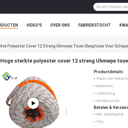
ODUCTEN
VIDEO'S
OVER ONS
FABRIEKSTOCHT
KWA
LLE GEVALLEN
rkte Polyester Cover 12 Streng Uhmwpe Touw Sleeptouw Voor Schep
Hoge sterkte polyester cover 12 streng Uhmwpe tou
Productdetails:
Plaats van herkoms
Merknaam:
Certificering:
Modelnummer:
Betalen & Verzen
Min. bestelaantal:
Prijs: