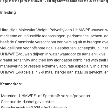
Hoge sterkte polyester cover 12 streng Uhmwpe touw sleeptouw voor sche
Inleiding
Ultra High Molecular Weight Polyethyleen UHMWPE-touwen w
maritieme en industriële toepassingen, performance jachten, a
heeft de Commissie verzocht om een verslag uit te brengen ove
vleugellijnen voor offshore rigs, sleepbouten, scheepshulplijne
UHMWPE-touwen drijven in water waardoor ze aanzienlijk veiliger
greater sensitivity and their low elongation combined with thei
maneuvering of vessels extremely accurate especially in distress
UHMWPE-kabels zijn 7-9 maal sterker dan staal (in gewicht) en 
Kenmerken:
.Materieel: UHMWPE- of Spectra®-vezels/polyester
.Constructie: dubbel gevlochten
.Specific graviteit:0.975 g/m2 (drijvend)