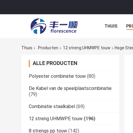
THUIS
PR
NIEUWS
A
Thuis
Producten
12 streng UHMWPE touw
Hoge Ste
ALLE PRODUCTEN
Polyester combinatie touw
(80)
De Kabel van de speelplaatscombinatie
(79)
Combinatie staalkabel
(69)
12 streng UHMWPE touw
(196)
8 strengs pp touw
(142)