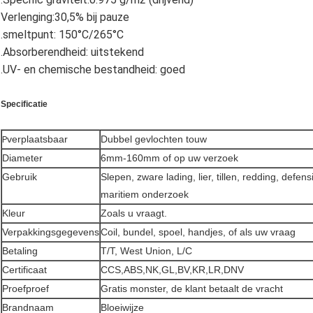
Verlenging:30,5% bij pauze
.smeltpunt: 150°C/265°C
.Absorberendheid: uitstekend
.UV- en chemische bestandheid: goed
Specificatie
verplaatsbaar
Dubbel gevlochten touw
P
Diameter
6mm-160mm of op uw verzoek
Gebruik
Slepen, zware lading, lier, tillen, redding, defens
maritiem onderzoek
Kleur
Zoals u vraagt.
Verpakkingsgegevens
Coil, bundel, spoel, handjes, of als uw vraag
Betaling
T/T, West Union, L/C
Certificaat
CCS,ABS,NK,GL,BV,KR,LR,DNV
Proefproef
Gratis monster, de klant betaalt de vracht
Brandnaam
Bloeiwijze