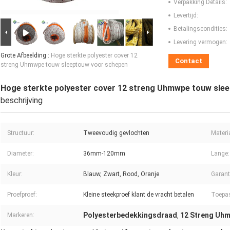
Verpakking Details:
Levertijd:
Betalingscondities:
Levering vermogen:
Grote Afbeelding :
Hoge sterkte polyester cover 12
Contact
streng Uhmwpe touw sleeptouw voor schepen
Hoge sterkte polyester cover 12 streng Uhmwpe touw sle
beschrijving
Structuur:
Tweevoudig gevlochten
Materi
Diameter:
36mm-120mm
Lange:
Kleur:
Blauw, Zwart, Rood, Oranje
Garant
Proefproef:
Kleine steekproef klant de vracht betalen
Toepa
Polyesterbedekkingsdraad
12 Streng Uh
Markeren:
,