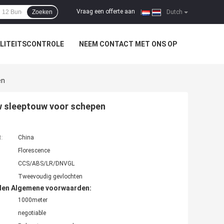
Vraag een offerte aan
Zoeken
|
Dutch
LITEITSCONTROLE
NEEM CONTACT MET ONS OP
en
w sleeptouw voor schepen
t:
China
Florescence
CCS/ABS/LR/DNVGL
Tweevoudig gevlochten
den Algemene voorwaarden:
1000meter
negotiable