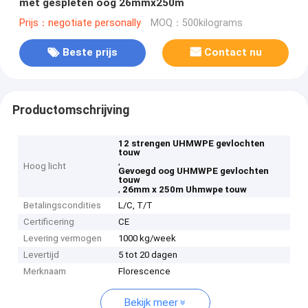
met gespleten oog 26mmx250m
Prijs：negotiate personally
MOQ：500kilograms
Beste prijs
Contact nu
Productomschrijving
12 strengen UHMWPE gevlochten
touw
,
Hoog licht
Gevoegd oog UHMWPE gevlochten
touw
,
26mm x 250m Uhmwpe touw
Betalingscondities
L/C, T/T
Certificering
CE
Levering vermogen
1000 kg/week
Levertijd
5 tot 20 dagen
Merknaam
Florescence
Bekijk meer