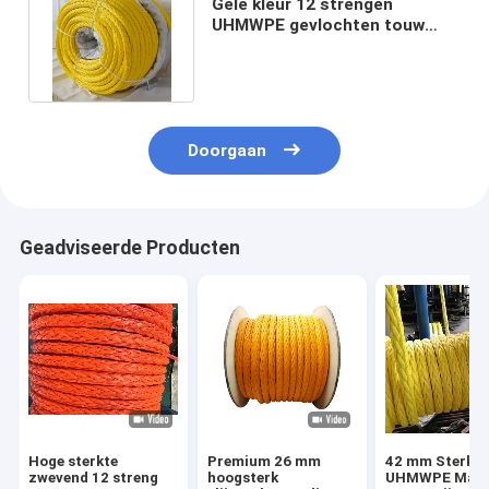
Gele kleur 12 strengen
UHMWPE gevlochten touw
met gespleten oog
26mmx250m
Doorgaan
Geadviseerde Producten
Hoge sterkte
Premium 26 mm
42 mm Sterke
zwevend 12 streng
hoogsterk
UHMWPE Mari