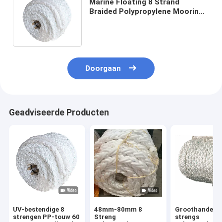
Marine Floating 8 Strand
Braided Polypropylene Mooring
Rope 40mm 44mm 48mm 56mm
64mm
Doorgaan
Geadviseerde Producten
UV-bestendige 8
48mm-80mm 8
Groothandel 8
strengen PP-touw 60
Streng
strengs