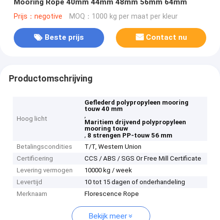
Mooring Rope 40mm 44mm 48mm 56mm 64mm
Prijs：negotive
MOQ：1000 kg per maat per kleur
Beste prijs
Contact nu
Productomschrijving
Geflederd polypropyleen mooring
touw 40 mm
,
Hoog licht
Maritiem drijvend polypropyleen
mooring touw
,
8 strengen PP-touw 56 mm
Betalingscondities
T/T, Western Union
Certificering
CCS / ABS / SGS Or Free Mill Certificate
Levering vermogen
10000 kg / week
Levertijd
10 tot 15 dagen of onderhandeling
Merknaam
Florescence Rope
Bekijk meer