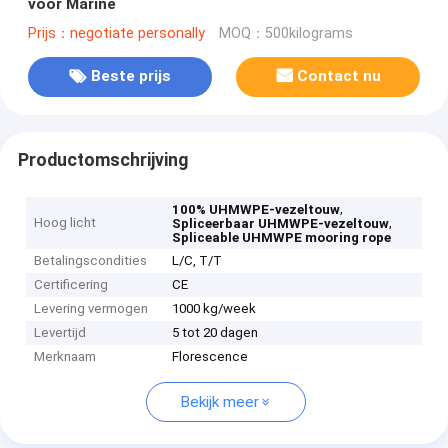
voor Marine
Prijs：negotiate personally
MOQ：500kilograms
Beste prijs
Contact nu
Productomschrijving
,
100% UHMWPE-vezeltouw
Hoog licht
,
Spliceerbaar UHMWPE-vezeltouw
Spliceable UHMWPE mooring rope
Betalingscondities
L/C, T/T
Certificering
CE
Levering vermogen
1000 kg/week
Levertijd
5 tot 20 dagen
Merknaam
Florescence
Bekijk meer