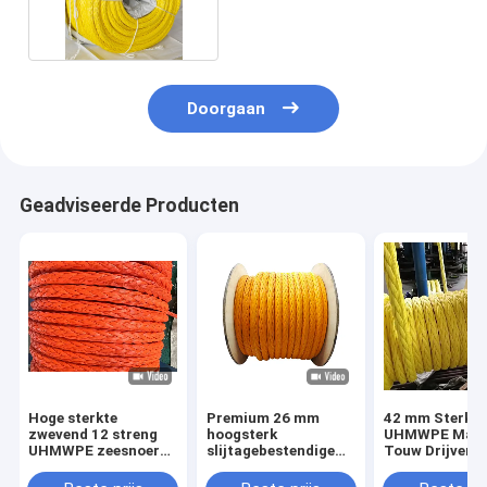
voor Marine
Doorgaan
Geadviseerde Producten
Hoge sterkte
Premium 26 mm
42 mm Sterke
zwevend 12 streng
hoogsterk
UHMWPE Mari
UHMWPE zeesnoer
slijtagebestendige
Touw Drijvend
met lage verlenging
UV-bestendige 12
voor Afmeren 
streng UHMWPE
Offshore