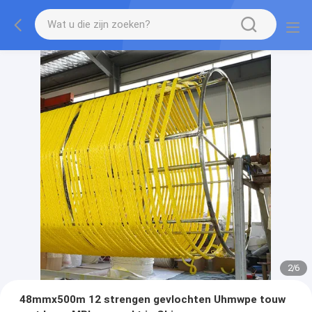
2
/
6
48mmx500m 12 strengen gevlochten Uhmwpe touw