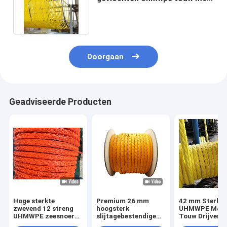
hoge MBL gemaakt in China
Doorgaan
Geadviseerde Producten
Hoge sterkte
Premium 26 mm
42 mm Sterke
zwevend 12 streng
hoogsterk
UHMWPE Mari
UHMWPE zeesnoer
slijtagebestendige
Touw Drijvend
met lage verlenging
UV-bestendige 12
voor Afmeren 