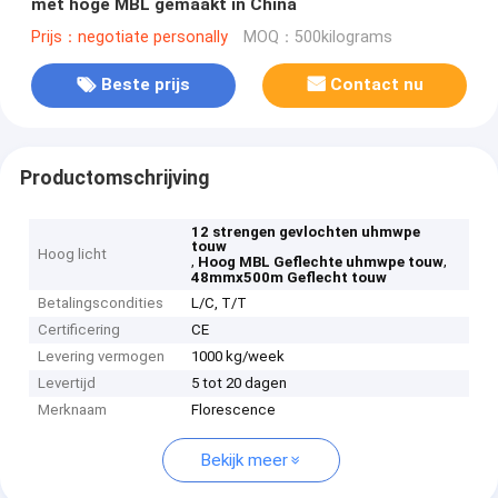
met hoge MBL gemaakt in China
Prijs：negotiate personally
MOQ：500kilograms
Beste prijs
Contact nu
Productomschrijving
12 strengen gevlochten uhmwpe
touw
Hoog licht
,
,
Hoog MBL Geflechte uhmwpe touw
48mmx500m Geflecht touw
Betalingscondities
L/C, T/T
Certificering
CE
Levering vermogen
1000 kg/week
Levertijd
5 tot 20 dagen
Merknaam
Florescence
Bekijk meer