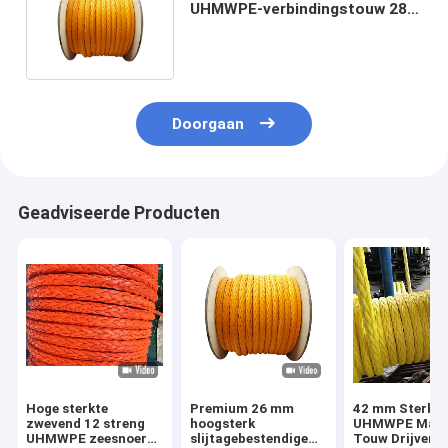
UHMWPE-verbindingstouw 28
mm-96 mm HMPE-slepentouw
Doorgaan
Geadviseerde Producten
Hoge sterkte
Premium 26 mm
42 mm Sterke
zwevend 12 streng
hoogsterk
UHMWPE Mari
UHMWPE zeesnoer
slijtagebestendige
Touw Drijvend