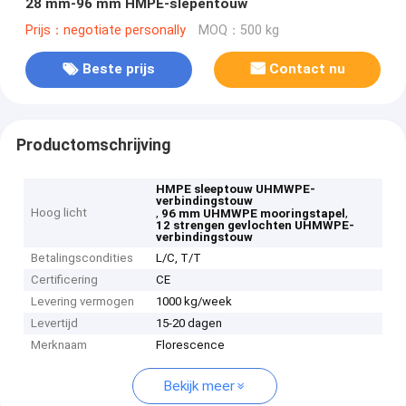
28 mm-96 mm HMPE-slepentouw
Prijs：negotiate personally
MOQ：500 kg
Beste prijs
Contact nu
Productomschrijving
HMPE sleeptouw UHMWPE-
verbindingstouw
Hoog licht
,
,
96 mm UHMWPE mooringstapel
12 strengen gevlochten UHMWPE-
verbindingstouw
Betalingscondities
L/C, T/T
Certificering
CE
Levering vermogen
1000 kg/week
Levertijd
15-20 dagen
Merknaam
Florescence
Bekijk meer