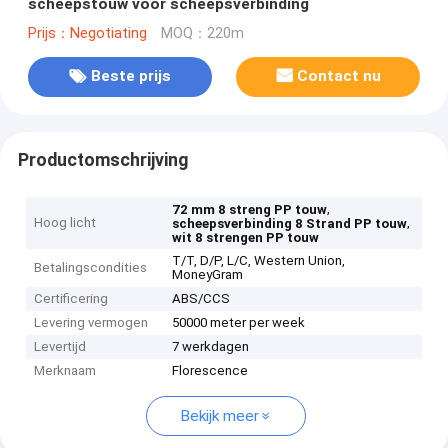
scheepstouw voor scheepsverbinding
Prijs：Negotiating
MOQ：220m
Beste prijs
Contact nu
Productomschrijving
,
72 mm 8 streng PP touw
Hoog licht
,
scheepsverbinding 8 Strand PP touw
wit 8 strengen PP touw
T/T, D/P, L/C, Western Union,
Betalingscondities
MoneyGram
Certificering
ABS/CCS
Levering vermogen
50000 meter per week
Levertijd
7 werkdagen
Merknaam
Florescence
Bekijk meer