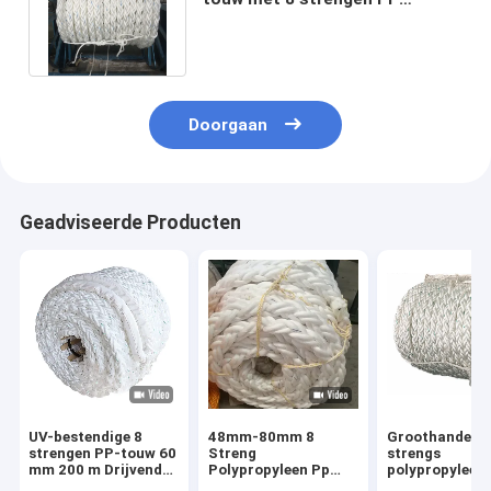
scheepstouw voor
scheepsverbinding
Doorgaan
Geadviseerde Producten
UV-bestendige 8
48mm-80mm 8
Groothandel 8
strengen PP-touw 60
Streng
strengs
mm 200 m Drijvend
Polypropyleen Pp
polypropyleen
polypropyleen
Zeeverbindingen Wit
gevlochten