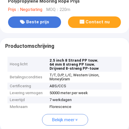
Polypropylene Mooring Rope Prijs
Prijs：Negotiating
MOQ：220m
Beste prijs
Contact nu
Productomschrijving
,
2.5 inch 8 Strand PP touw
Hoog licht
,
64 mm 8 streng PP touw
Drijvend 8-streng PP-touw
T/T, D/P, L/C, Western Union,
Betalingscondities
MoneyGram
Certificering
ABS/CCS
Levering vermogen
50000 meter per week
Levertijd
7 werkdagen
Merknaam
Florescence
Bekijk meer