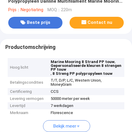
Polypropyleen Danline Multifilament Marine Mooring
Rope
Prijs：Negotiating
MOQ：220m
Beste prijs
Contact nu
Productomschrijving
,
Marine Mooring 8 Strand PP touw
Gepersonaliseerde kleuren 8 strengen
Hoog licht
PP touw
,
8 Streng PP polypropyleen touw
T/T, D/P, L/C, Western Union,
Betalingscondities
MoneyGram
Certificering
CCS
Levering vermogen
50000 meter per week
Levertijd
7 werkdagen
Merknaam
Florescence
Bekijk meer