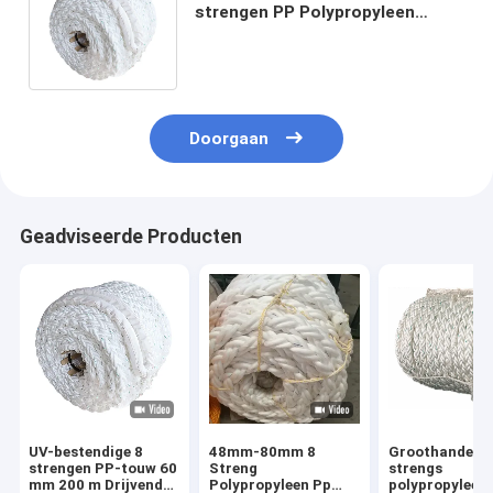
strengen PP Polypropyleen
Danline Multifilament Marine
Mooring Rope
Doorgaan
Geadviseerde Producten
UV-bestendige 8
48mm-80mm 8
Groothandel 8
strengen PP-touw 60
Streng
strengs
mm 200 m Drijvend
Polypropyleen Pp
polypropyleen