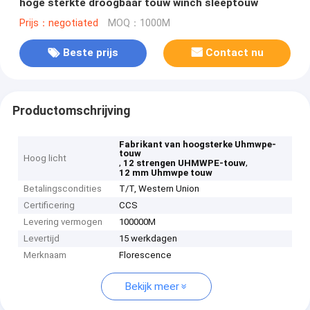
hoge sterkte droogbaar touw winch sleeptouw
Prijs：negotiated
MOQ：1000M
Beste prijs
Contact nu
Productomschrijving
Fabrikant van hoogsterke Uhmwpe-
touw
Hoog licht
,
,
12 strengen UHMWPE-touw
12 mm Uhmwpe touw
Betalingscondities
T/T, Western Union
Certificering
CCS
Levering vermogen
100000M
Levertijd
15 werkdagen
Merknaam
Florescence
Bekijk meer