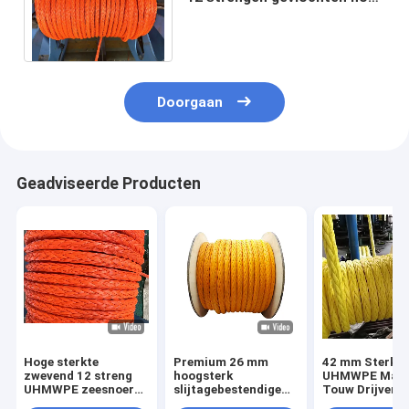
sterkte droogbaar touw
winch sleeptouw
Doorgaan
Geadviseerde Producten
Hoge sterkte
Premium 26 mm
42 mm Sterke
zwevend 12 streng
hoogsterk
UHMWPE Mari
UHMWPE zeesnoer
slijtagebestendige
Touw Drijvend
met lage verlenging
UV-bestendige 12
voor Afmeren 