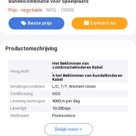
Bundelcombinatie voor Speelplaats
Prijs：negotiable
MOQ：1000M
Beste prijs
Contact nu
Productomschrijving
Het Beklimmen van
combinatiekinderen Kabel
Hoog licht
,
6 het Beklimmen van bundelkinderen
Kabel
Betalingscondities
L/C, T/T, Western Union
Certificering
SGS
Levering vermogen
4000 m per dag
Levertijd
10-20Days
Merknaam
Florescence
Bekijk meer