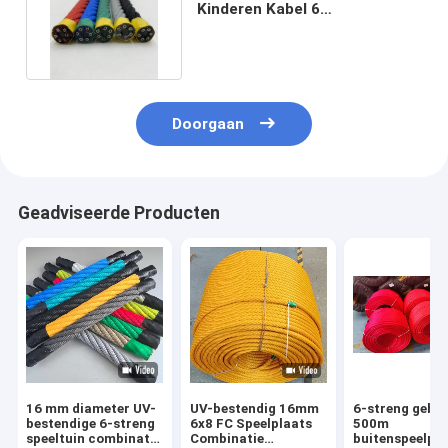
Kinderen Kabel 6
Bundelcombinatie voor
Speelplaats
Doorgaan
Geadviseerde Producten
16 mm diameter UV-
UV-bestendig 16mm
6-streng gebre
bestendige 6-streng
6x8 FC Speelplaats
500m
speeltuin combinatie
Combinatie
buitenspeelpla