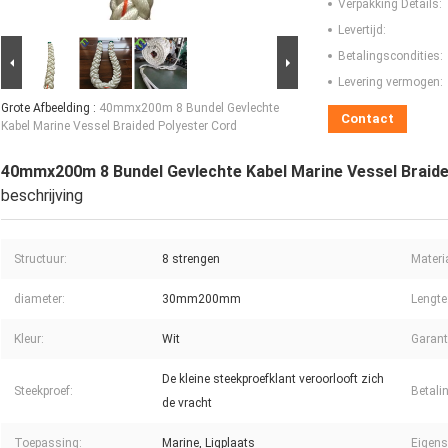
Verpakking Details:
Levertijd:
Betalingscondities:
Levering vermogen:
Grote Afbeelding :
40mmx200m 8 Bundel Gevlechte
Contact
Kabel Marine Vessel Braided Polyester Cord
40mmx200m 8 Bundel Gevlechte Kabel Marine Vessel Braide
beschrijving
Structuur:
8 strengen
Materi
diameter:
30mm200mm
Lengte
Kleur:
Wit
Garant
De kleine steekproefklant veroorlooft zich
Steekproef:
Betali
de vracht
Toepassing:
Marine, Ligplaats
Eigens