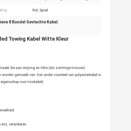
king:
Rol, Spoel
iene 8 Bundel Gevlechte Kabel
,
ed Towing Kabel Witte Kleur
 maakt die aan wrijving en hitte (als sommige trossen)
n worden gemaakt van. Een ander voordeel van polyesterkabel is
 eigenschap voor troskabel).
eveelheid.
 enz. verankeren.