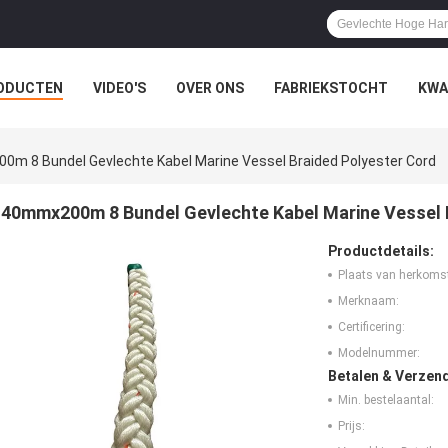
ODUCTEN
VIDEO'S
OVER ONS
FABRIEKSTOCHT
KWA
LLE GEVALLEN
m 8 Bundel Gevlechte Kabel Marine Vessel Braided Polyester Cord
40mmx200m 8 Bundel Gevlechte Kabel Marine Vessel 
Productdetails:
Plaats van herkoms
Merknaam:
Certificering:
Modelnummer:
Betalen & Verzen
Min. bestelaantal:
Prijs: