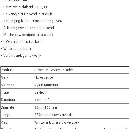
– Smeltpunt: 260°C
– Relatieve dichtheid: +/- 1,38
– Drijvend/niet-Drijvend: niet-drijft.
– Verlenging bij onderbreking: ong. 23%.
– Schuringsweerstand: uitstekend
– Moeheidsweerstand: uitstekend
– UVweerstand: uitstekend
– Waterabsorptie: nr
– Verbindend: gemakkelijk
Product
Polyester Gevlechte kabel
Merk
Florescence
Materiaal
Nylon Materiaal
Type
Gevlecht
Structuur
sdtrand 8
Diameter
30mm160mm
Lengte
220m of als uw verzoek
Kleur
Wit, zwart, of als uw verzoek