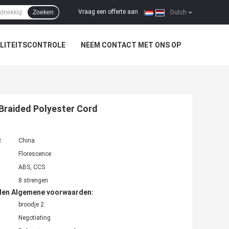
Vraag een offerte aan
Zoeken
|
Dutch
LITEITSCONTROLE
NEEM CONTACT MET ONS OP
Braided Polyester Cord
t:
China
Florescence
ABS, CCS
8 strengen
den Algemene voorwaarden:
broodje 2
Negotiating