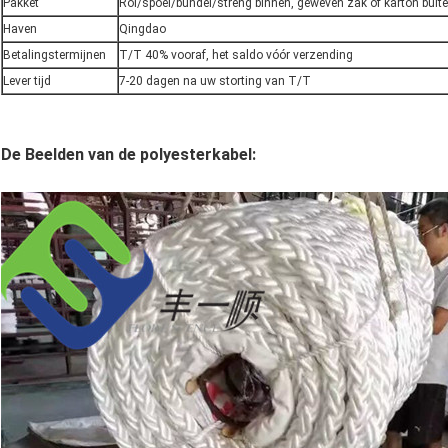
Pakket
Rol/spoel/bundel/streng binnen, geweven zak of karton buit
Haven
Qingdao
Betalingstermijnen
T/T 40% vooraf, het saldo vóór verzending
Lever tijd
7-20 dagen na uw storting van T/T
De Beelden van de polyesterkabel: