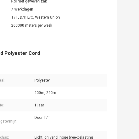
Rol met geweven zak
7 Werkdagen
T/T, D/P, L/C, Western Union
200000 meters per week
d Polyester Cord
aal:
Polyester
:
200m, 220m
ie:
1 jaar
Door T/T
ngstermijn:
chap:
Licht, drijvend, hoge breekbelasting