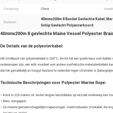
Oorsprong:
China
Verpak
40mmx200m 8 Bundel Gevlechte Kabel
Mar
,
Markeren:
Schip Gevlecht Polyesterkoord
40mmx200m 8 gevlechte Maine Vessel Polyester Braid
De Details van de polyesterkabel:
Het smeltpunt van polyesterkabel is 260°C, die tot het een goede keus voor kabels
onderworpen zijn, een echt voordeel over andere synthetische materialenkabels ka
dat het gemakkelijk en hoogst bestand te verbinden tegen UVstralen is (belangrijke
Technische Beschrijvingen voor Polyester Marine Rope:
– Komt in 220 meters rol. Ander lengten beschikbaar op verzoek onderwerp aan ho
– Kleur: Aangepast
– De meeste gemeenschappelijke toepassingen: meertrosboeien, troskabel, die ring