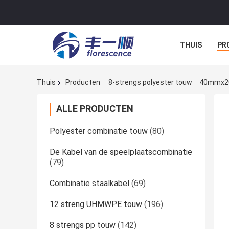
THUIS
PR
NIEUWS
A
Thuis
Producten
8-strengs polyester touw
40mmx200
ALLE PRODUCTEN
Polyester combinatie touw
(80)
De Kabel van de speelplaatscombinatie
(79)
Combinatie staalkabel
(69)
12 streng UHMWPE touw
(196)
8 strengs pp touw
(142)