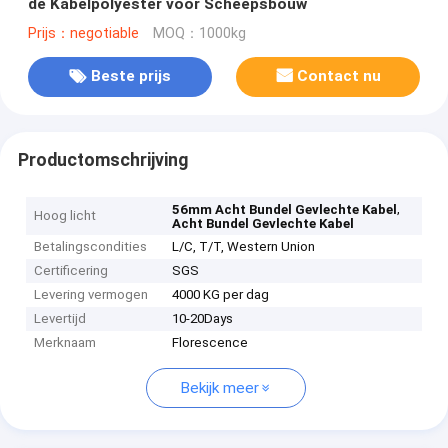
de Kabelpolyester voor Scheepsbouw
Prijs：negotiable
MOQ：1000kg
Beste prijs
Contact nu
Productomschrijving
,
56mm Acht Bundel Gevlechte Kabel
Hoog licht
Acht Bundel Gevlechte Kabel
Betalingscondities
L/C, T/T, Western Union
Certificering
SGS
Levering vermogen
4000 KG per dag
Levertijd
10-20Days
Merknaam
Florescence
Bekijk meer