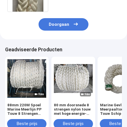
Scheepsbouw
Doorgaan
Geadviseerde Producten
88mm 220M Spoel
80 mm doorsnede 8
Marine Gevloc
Marine Meerlijn PP
strengen nylon touw
Meerpaaltouw 
Touw 8 Strengen
met hoge energie-
Touw Schip Ma
Polypropyleen
absorptie en
Touw 8 Streng
Drijvend Touw
waterdicht voor
220m Polyeste
Beste prijs
Beste prijs
Beste pri
maritieme mooring
Lage Prijs