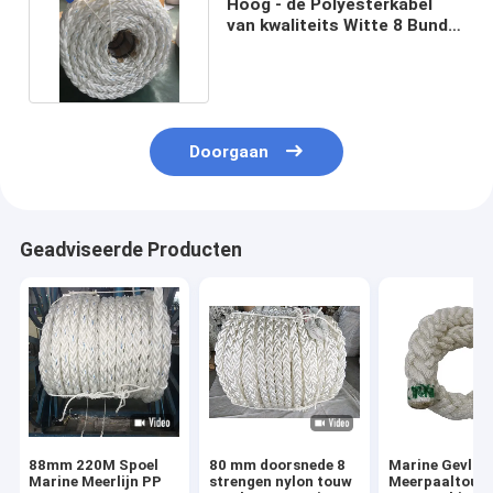
Hoog - de Polyesterkabel
van kwaliteits Witte 8 Bundel
voor Marine Ship
Doorgaan
Geadviseerde Producten
88mm 220M Spoel
80 mm doorsnede 8
Marine Gevloc
Marine Meerlijn PP
strengen nylon touw
Meerpaaltouw 