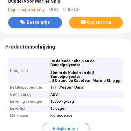
Bundel voor Marine Ship
Prijs：negotiatedly
MOQ：1000KGS
Beste prijs
Contact nu
Productomschrijving
De dalende Kabel van de 8
Bundelpolyester
,
Hoog licht
30mm de Kabel van de 8
Bundelpolyester
,
8Strand de Kabel van Marine Ship pp
Betalingscondities
T/T, Western Union
Certificering
ABS
Levering vermogen
10000 kg/dag
Levertijd
15 dagen
Merknaam
Florescence
Bekijk meer