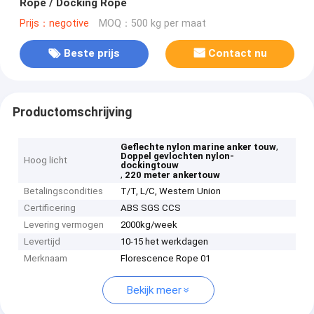
Rope / Docking Rope
Prijs：negotive
MOQ：500 kg per maat
Beste prijs
Contact nu
Productomschrijving
,
Geflechte nylon marine anker touw
Doppel gevlochten nylon-
Hoog licht
dockingtouw
,
220 meter ankertouw
Betalingscondities
T/T, L/C, Western Union
Certificering
ABS SGS CCS
Levering vermogen
2000kg/week
Levertijd
10-15 het werkdagen
Merknaam
Florescence Rope 01
Bekijk meer