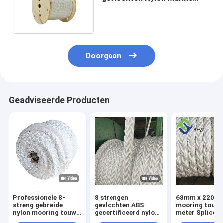
Anker Rope / Docking Rope
Doorgaan
Geadviseerde Producten
Professionele 8-
8 strengen
68mm x 220m 
streng gebreide
gevlochten ABS
mooring touw 
nylon mooring touw
gecertificeerd nylon
meter Splice o
ABS gecertificeerd
mooring touw 220m
beide uiteinde