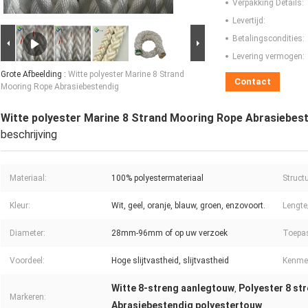
Verpakking Details:
Levertijd:
Betalingscondities:
Levering vermogen:
Grote Afbeelding :
Witte polyester Marine 8 Strand
Contact
Mooring Rope Abrasiebestendig
Witte polyester Marine 8 Strand Mooring Rope Abrasiebes
beschrijving
Materiaal:
100% polyestermateriaal
Struct
Kleur:
Wit, geel, oranje, blauw, groen, enzovoort.
Lengte
Diameter:
28mm-96mm of op uw verzoek
Toepa
Voordeel:
Hoge slijtvastheid, slijtvastheid
Kenme
Witte 8-streng aanlegtouw
Polyester 8 st
,
Markeren:
Abrasiebestendig polyestertouw