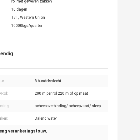
rol met geweven zakken
10 dagen
T/T, Western Union
10000kgs/quarter
tendig
uur:
8 bundelsvlecht
/Rol:
200 m per rol 220 m of op maat
ssing:
scheepsverbinding/ scheepvaart/ sleep
rken:
Dalend water
reng verankeringstouw
,