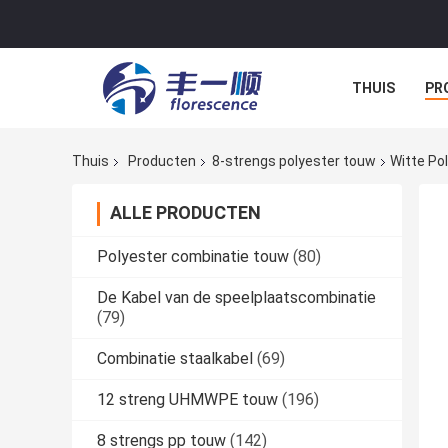
THUIS
PR
NIEUWS
A
Thuis
Producten
8-strengs polyester touw
Witte Po
ALLE PRODUCTEN
Polyester combinatie touw
(80)
De Kabel van de speelplaatscombinatie
(79)
Combinatie staalkabel
(69)
12 streng UHMWPE touw
(196)
8 strengs pp touw
(142)