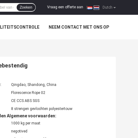
Vraag een offerte aan
Zoeken
|
Dutch
LITEITSCONTROLE
NEEM CONTACT MET ONS OP
iebestendig
t:
Qingdao, Shandong, China
Florescence Rope 02
CE CCS ABS SGS
8 strengen gevlochten polyestertouw
den Algemene voorwaarden:
1000 kg per maat
negotived