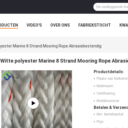
ODUCTEN
VIDEO'S
OVER ONS
FABRIEKSTOCHT
KWA
LLE GEVALLEN
lyester Marine 8 Strand Mooring Rope Abrasiebestendig
Witte polyester Marine 8 Strand Mooring Rope Abras
Productdetails:
Plaats van herkoms
Merknaam:
Certificering:
Modelnummer:
Betalen & Verzen
Min. bestelaantal:
Prijs: