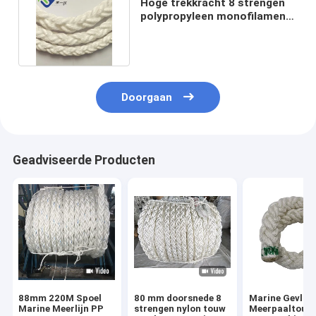
Hoge trekkracht 8 strengen
polypropyleen monofilament
touw 112mmx220m
Doorgaan
Geadviseerde Producten
88mm 220M Spoel
80 mm doorsnede 8
Marine Gevloc
Marine Meerlijn PP
strengen nylon touw
Meerpaaltouw 