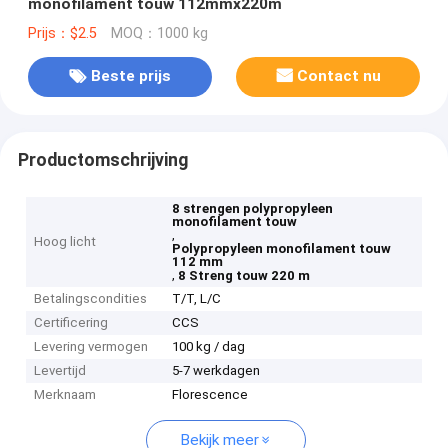
monofilament touw 112mmx220m
Prijs：$2.5
MOQ：1000 kg
Beste prijs
Contact nu
Productomschrijving
8 strengen polypropyleen
monofilament touw
,
Hoog licht
Polypropyleen monofilament touw
112 mm
,
8 Streng touw 220 m
Betalingscondities
T/T, L/C
Certificering
CCS
Levering vermogen
100 kg / dag
Levertijd
5-7 werkdagen
Merknaam
Florescence
Bekijk meer