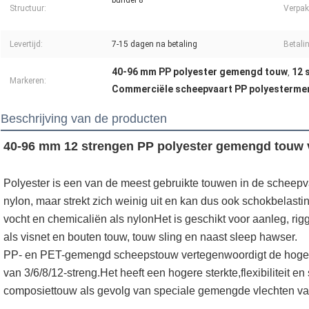
bundel 8
Structuur:
Verpak
Levertijd:
7-15 dagen na betaling
Betali
40-96 mm PP polyester gemengd touw
12 
,
Markeren:
Commerciële scheepvaart PP polyesterm
Beschrijving van de producten
40-96 mm 12 strengen PP polyester gemengd touw 
Polyester is een van de meest gebruikte touwen in de scheepvaa
nylon, maar strekt zich weinig uit en kan dus ook schokbelast
vocht en chemicaliën als nylonHet is geschikt voor aanleg, riggi
als visnet en bouten touw, touw sling en naast sleep hawser.
PP- en PET-gemengd scheepstouw vertegenwoordigt de hoge-
van 3/6/8/12-streng.Het heeft een hogere sterkte,flexibiliteit en
composiettouw als gevolg van speciale gemengde vlechten v