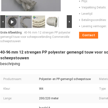
Prijs:
Verpakking Details:
Levertijd:
Betalingscondities:
Levering vermogen:
Grote Afbeelding :
40-96 mm 12 strengen PP polyester
Contact
gemengd touw voor scheepsverbinding Commerciële
scheepstouwen
40-96 mm 12 strengen PP polyester gemengd touw voor s
scheepstouwen
beschrijving
Productnaam:
Polyester- en PP-gemengd scheepstouw
Materi
Kleur:
Wit
Type:
Lange:
200/220 meter
Diamet