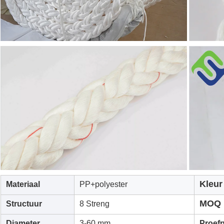
Kleur
Materiaal
PP+polyester
MOQ
Structuur
8 Streng
Diameter
3-60 mm
Proefp