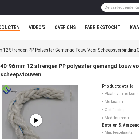
ODUCTEN
VIDEO'S
OVER ONS
FABRIEKSTOCHT
KWA
LLE GEVALLEN
m 12 Strengen PP Polyester Gemengd Touw Voor Scheepsverbinding
40-96 mm 12 strengen PP polyester gemengd touw v
scheepstouwen
Productdetails:
Plaats van herkoms
Merknaam:
Certificering:
Modelnummer:
Betalen & Verzen
Min. bestelaantal: