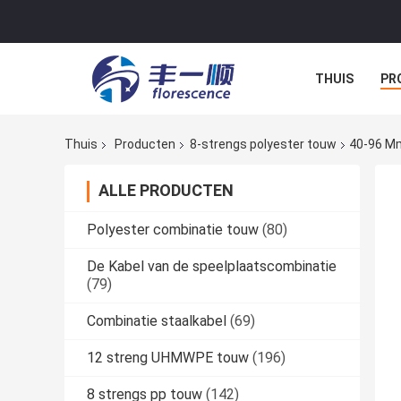
THUIS
PR
NIEUWS
A
Thuis
Producten
8-strengs polyester touw
40-96 M
ALLE PRODUCTEN
Polyester combinatie touw
(80)
De Kabel van de speelplaatscombinatie
(79)
Combinatie staalkabel
(69)
12 streng UHMWPE touw
(196)
8 strengs pp touw
(142)