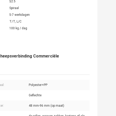
$2.5
Spiraal
5-7 werkdagen
T/T, L/C
100 kg / dag
cheepsverbinding Commerciële
aal:
Polyester+PP
Geflechte
er:
48 mm-96 mm (op maat)