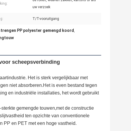
de rollen, weaven zakken, kartons of als
king:
uw verzoek
ng:
T/T-vooruitgang
strengen PP polyester gemengd koord
,
engtouw
voor scheepsverbinding
rtindustrie. Het is sterk vergelijkbaar met
ingen niet absorberen.Het is even bestand tegen
ng en industriële installaties, het wordt gebruikt
sterkte gemengde touwen,met de constructie
 slijtvastheid ten opzichte van conventionele
an PP en PET met een hoge vastheid.