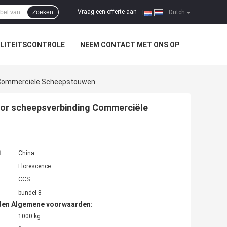
Vraag een offerte aan
Zoeken
|
Dutch
LITEITSCONTROLE
NEEM CONTACT MET ONS OP
 Commerciële Scheepstouwen
oor scheepsverbinding Commerciële
t:
China
Florescence
CCS
bundel 8
den Algemene voorwaarden:
1000 kg