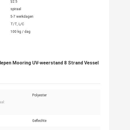
$2.5
spiraal
5-7 werkdagen
T/T, L/C
100 kg / dag
slepen Mooring UV-weerstand 8 Strand Vessel
Polyester
aal:
Geflechte