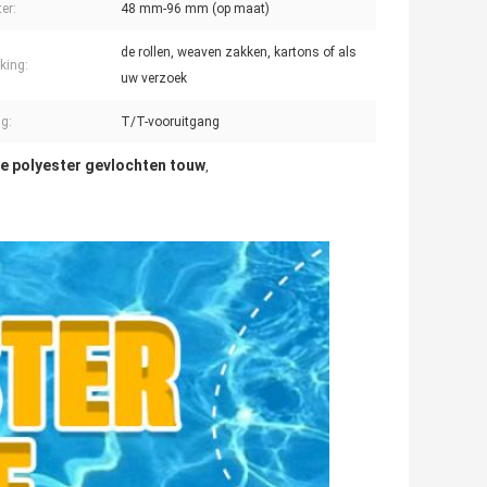
er:
48 mm-96 mm (op maat)
de rollen, weaven zakken, kartons of als
king:
uw verzoek
ng:
T/T-vooruitgang
e polyester gevlochten touw
,