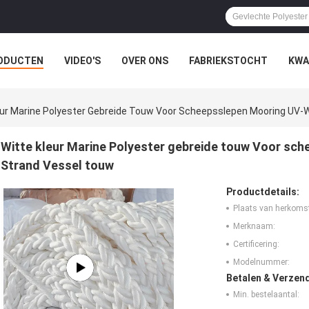
ODUCTEN
VIDEO'S
OVER ONS
FABRIEKSTOCHT
KWA
LLE GEVALLEN
eur Marine Polyester Gebreide Touw Voor Scheepsslepen Mooring UV-
Witte kleur Marine Polyester gebreide touw Voor sc
Strand Vessel touw
Productdetails:
Plaats van herkoms
Merknaam:
Certificering:
Modelnummer:
Betalen & Verzen
Min. bestelaantal: