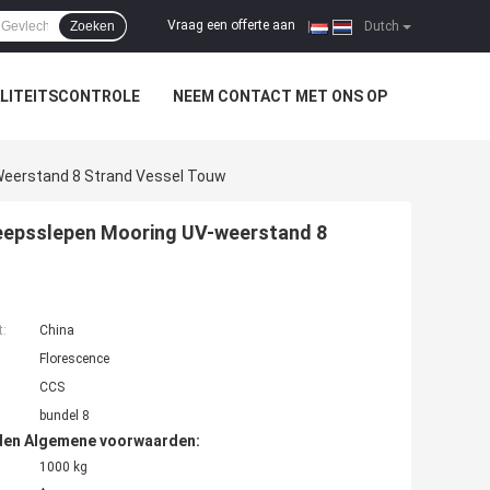
Vraag een offerte aan
Zoeken
|
Dutch
LITEITSCONTROLE
NEEM CONTACT MET ONS OP
Weerstand 8 Strand Vessel Touw
heepsslepen Mooring UV-weerstand 8
t:
China
Florescence
CCS
bundel 8
den Algemene voorwaarden:
1000 kg