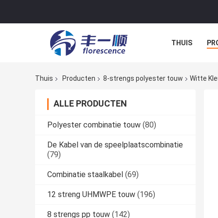
THUIS
PR
NIEUWS
A
Thuis
Producten
8-strengs polyester touw
Witte Kl
ALLE PRODUCTEN
Polyester combinatie touw
(80)
De Kabel van de speelplaatscombinatie
(79)
Combinatie staalkabel
(69)
12 streng UHMWPE touw
(196)
8 strengs pp touw
(142)