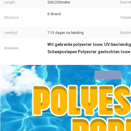
Length:
200/220meter
Diamet
8 Strand
Structure:
Verpak
Levertijd:
7-15 dagen na betaling
Betali
Wit gebreide polyester touw
UV-bestendig
,
Markeren:
Scheepsslepen Polyester gevlochten touw