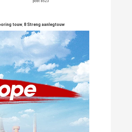
post 8523
oring touw
8 Streng aanlegtouw
,