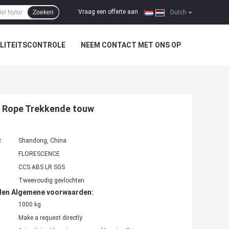
Vraag een offerte aan
Zoeken
|
Dutch
LITEITSCONTROLE
NEEM CONTACT MET ONS OP
 Rope Trekkende touw
t:
Shandong, China
FLORESCENCE
CCS ABS LR SGS
Tweevoudig gevlochten
den Algemene voorwaarden:
1000 kg
Make a request directly