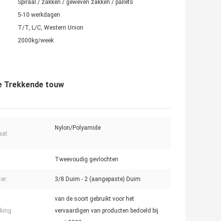
Spiraal / zakken / geweven zakken / pallets
5-10 werkdagen
T/T, L/C, Western Union
2000kg/week
e Trekkende touw
Nylon/Polyamide
aal:
Tweevoudig gevlochten
er:
3/8 Duim - 2 (aangepaste) Duim
van de soort gebruikt voor het
king:
vervaardigen van producten bedoeld bij