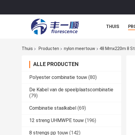
THUIS
PR
NIEUWS
A
Thuis
Producten
nylon meertouw
48 Mmx220m 8 Str
ALLE PRODUCTEN
Polyester combinatie touw
(80)
De Kabel van de speelplaatscombinatie
(79)
Combinatie staalkabel
(69)
12 streng UHMWPE touw
(196)
8 strengs pp touw
(142)