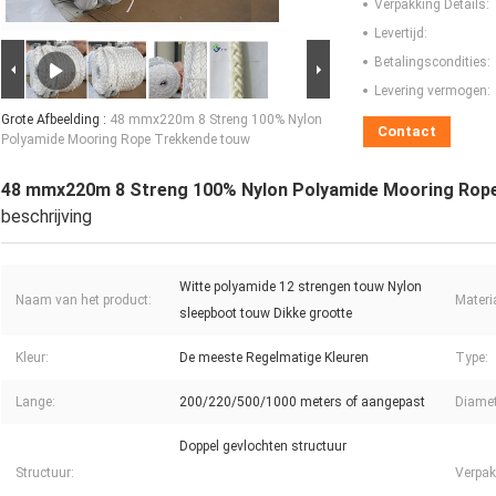
Verpakking Details:
Levertijd:
Betalingscondities:
Levering vermogen:
Grote Afbeelding :
48 mmx220m 8 Streng 100% Nylon
Contact
Polyamide Mooring Rope Trekkende touw
48 mmx220m 8 Streng 100% Nylon Polyamide Mooring Rop
beschrijving
Witte polyamide 12 strengen touw Nylon
Naam van het product:
Materi
sleepboot touw Dikke grootte
Kleur:
De meeste Regelmatige Kleuren
Type:
Lange:
200/220/500/1000 meters of aangepast
Diamet
Doppel gevlochten structuur
Structuur:
Verpak