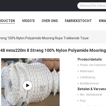
ODUCTEN
VIDEO'S
OVER ONS
FABRIEKSTOCHT
KWA
LLE GEVALLEN
eng 100% Nylon Polyamide Mooring Rope Trekkende Touw
48 mmx220m 8 Streng 100% Nylon Polyamide Mooring
Productdetails:
Plaats van herkoms
Merknaam:
Certificering:
Modelnummer:
Betalen & Verzen
Min. bestelaantal:
Prijs: