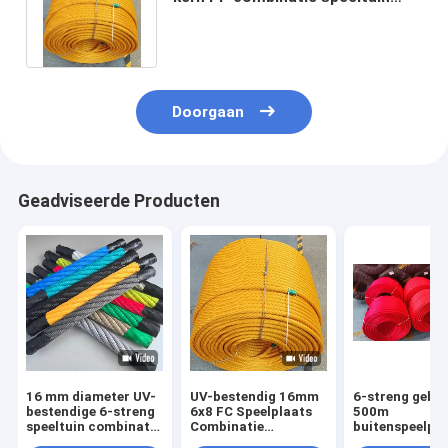
touw voor kinderen speeltuin
brug
Doorgaan
Geadviseerde Producten
16 mm diameter UV-
UV-bestendig 16mm
6-streng gebre
bestendige 6-streng
6x8 FC Speelplaats
500m
speeltuin combinatie
Combinatie
buitenspeelpla
touw met stalen
Draadkabel voor
combinatie to