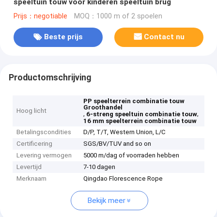
speeltuin touw voor kinderen speeltuin brug
Prijs：negotiable
MOQ：1000 m of 2 spoelen
Beste prijs
Contact nu
Productomschrijving
PP speelterrein combinatie touw
Groothandel
Hoog licht
,
,
6-streng speeltuin combinatie touw
16 mm speelterrein combinatie touw
Betalingscondities
D/P, T/T, Western Union, L/C
Certificering
SGS/BV/TUV and so on
Levering vermogen
5000 m/dag of voorraden hebben
Levertijd
7-10 dagen
Merknaam
Qingdao Florescence Rope
Bekijk meer