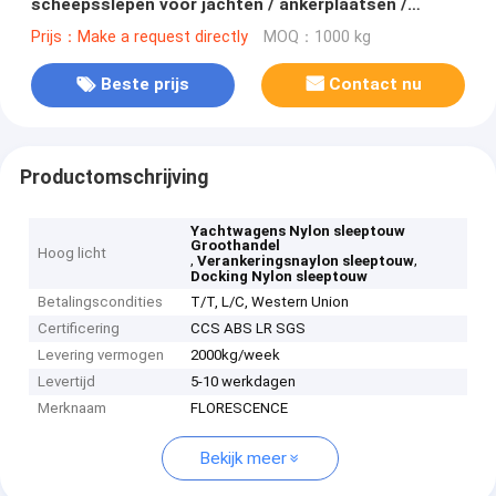
scheepsslepen voor jachten / ankerplaatsen /
dokken
Prijs：Make a request directly
MOQ：1000 kg
Beste prijs
Contact nu
Productomschrijving
Yachtwagens Nylon sleeptouw
Groothandel
Hoog licht
,
,
Verankeringsnaylon sleeptouw
Docking Nylon sleeptouw
Betalingscondities
T/T, L/C, Western Union
Certificering
CCS ABS LR SGS
Levering vermogen
2000kg/week
Levertijd
5-10 werkdagen
Merknaam
FLORESCENCE
Bekijk meer