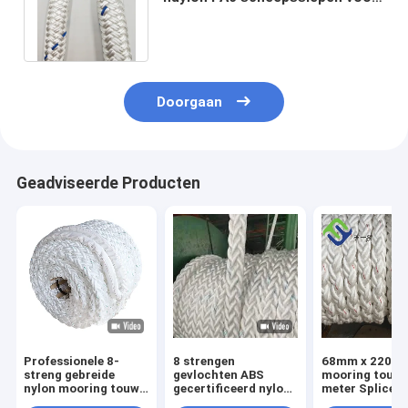
jachten / ankerplaatsen /
dokken
Doorgaan
Geadviseerde Producten
Professionele 8-
8 strengen
68mm x 220m 
streng gebreide
gevlochten ABS
mooring touw 
nylon mooring touw
gecertificeerd nylon
meter Splice o
ABS gecertificeerd
mooring touw 220m
beide uiteinde