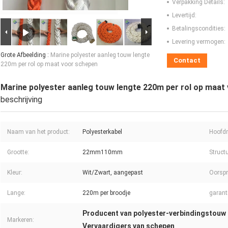
Verpakking Details:
Levertijd:
Betalingscondities:
Levering vermogen:
Grote Afbeelding :
Marine polyester aanleg touw lengte
Contact
220m per rol op maat voor schepen
Marine polyester aanleg touw lengte 220m per rol op maat
beschrijving
Naam van het product:
Polyesterkabel
Hoofdm
Grootte:
22mm110mm
Struct
Kleur:
Wit/Zwart, aangepast
Oorspr
Lange:
220m per broodje
garant
Producent van polyester-verbindingstouw
Markeren:
Vervaardigers van schepen