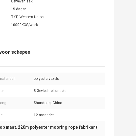
Geweven zak
15 dagen
T/T, Western Union
10000KGS/week
 voor schepen
ateriaal:
polyestervezels
uur:
8 Gevlechte bundels
ong:
Shandong, China
ie:
12 maanden
 op maat
220m polyester mooring rope fabrikant
,
,