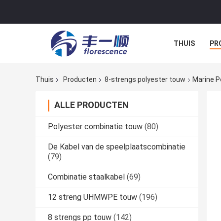
THUIS
PR
NIEUWS
A
Thuis
Producten
8-strengs polyester touw
Marine P
ALLE PRODUCTEN
Polyester combinatie touw
(80)
De Kabel van de speelplaatscombinatie
(79)
Combinatie staalkabel
(69)
12 streng UHMWPE touw
(196)
8 strengs pp touw
(142)