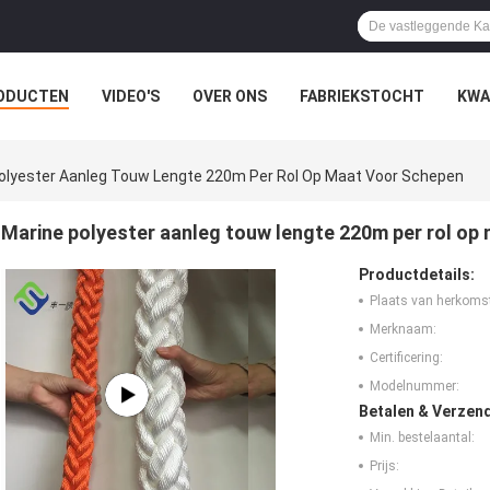
ODUCTEN
VIDEO'S
OVER ONS
FABRIEKSTOCHT
KWA
LLE GEVALLEN
olyester Aanleg Touw Lengte 220m Per Rol Op Maat Voor Schepen
Marine polyester aanleg touw lengte 220m per rol op
Productdetails:
Plaats van herkoms
Merknaam:
Certificering:
Modelnummer:
Betalen & Verzen
Min. bestelaantal:
Prijs: