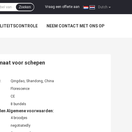
Vraag een offerte aan
Zoeken
|
Dutch
LITEITSCONTROLE
NEEM CONTACT MET ONS OP
 maat voor schepen
t:
Qingdao, Shandong, China
Florescence
CE
8 bundels
den Algemene voorwaarden:
4 broodjes
negotiatedly